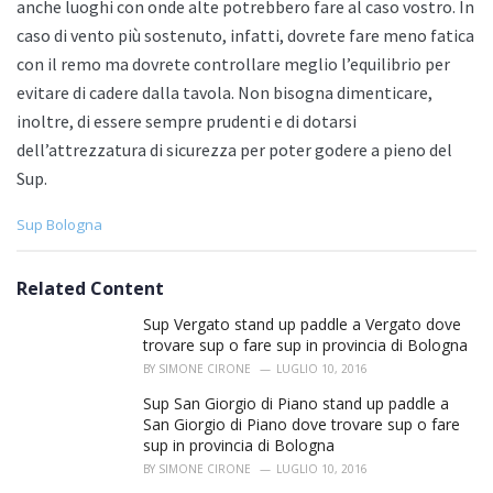
anche luoghi con onde alte potrebbero fare al caso vostro. In
caso di vento più sostenuto, infatti, dovrete fare meno fatica
con il remo ma dovrete controllare meglio l’equilibrio per
evitare di cadere dalla tavola. Non bisogna dimenticare,
inoltre, di essere sempre prudenti e di dotarsi
dell’attrezzatura di sicurezza per poter godere a pieno del
Sup.
C
Sup Bologna
a
t
e
Related Content
g
o
Sup Vergato stand up paddle a Vergato dove
r
trovare sup o fare sup in provincia di Bologna
i
BY
SIMONE CIRONE
LUGLIO 10, 2016
e
s
Sup San Giorgio di Piano stand up paddle a
:
San Giorgio di Piano dove trovare sup o fare
sup in provincia di Bologna
BY
SIMONE CIRONE
LUGLIO 10, 2016