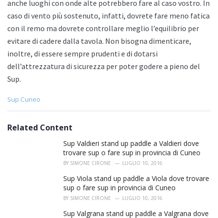
anche luoghi con onde alte potrebbero fare al caso vostro. In
caso di vento più sostenuto, infatti, dovrete fare meno fatica
con il remo ma dovrete controllare meglio l’equilibrio per
evitare di cadere dalla tavola. Non bisogna dimenticare,
inoltre, di essere sempre prudenti e di dotarsi
dell’attrezzatura di sicurezza per poter godere a pieno del
Sup.
C
Sup Cuneo
a
t
e
Related Content
g
o
Sup Valdieri stand up paddle a Valdieri dove
r
trovare sup o fare sup in provincia di Cuneo
i
BY
SIMONE CIRONE
LUGLIO 10, 2016
e
s
Sup Viola stand up paddle a Viola dove trovare
:
sup o fare sup in provincia di Cuneo
BY
SIMONE CIRONE
LUGLIO 10, 2016
Sup Valgrana stand up paddle a Valgrana dove