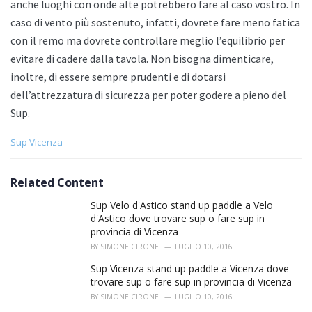
anche luoghi con onde alte potrebbero fare al caso vostro. In
caso di vento più sostenuto, infatti, dovrete fare meno fatica
con il remo ma dovrete controllare meglio l’equilibrio per
evitare di cadere dalla tavola. Non bisogna dimenticare,
inoltre, di essere sempre prudenti e di dotarsi
dell’attrezzatura di sicurezza per poter godere a pieno del
Sup.
C
Sup Vicenza
a
t
e
Related Content
g
o
Sup Velo d'Astico stand up paddle a Velo
r
d'Astico dove trovare sup o fare sup in
i
provincia di Vicenza
e
BY
SIMONE CIRONE
LUGLIO 10, 2016
s
:
Sup Vicenza stand up paddle a Vicenza dove
trovare sup o fare sup in provincia di Vicenza
BY
SIMONE CIRONE
LUGLIO 10, 2016