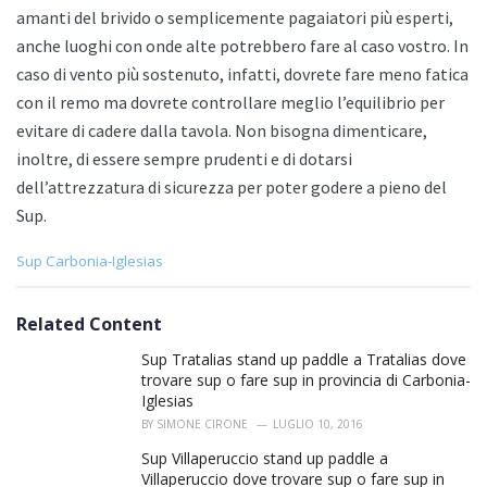
amanti del brivido o semplicemente pagaiatori più esperti,
anche luoghi con onde alte potrebbero fare al caso vostro. In
caso di vento più sostenuto, infatti, dovrete fare meno fatica
con il remo ma dovrete controllare meglio l’equilibrio per
evitare di cadere dalla tavola. Non bisogna dimenticare,
inoltre, di essere sempre prudenti e di dotarsi
dell’attrezzatura di sicurezza per poter godere a pieno del
Sup.
C
Sup Carbonia-Iglesias
a
t
e
Related Content
g
o
Sup Tratalias stand up paddle a Tratalias dove
r
trovare sup o fare sup in provincia di Carbonia-
i
Iglesias
e
BY
SIMONE CIRONE
LUGLIO 10, 2016
s
:
Sup Villaperuccio stand up paddle a
Villaperuccio dove trovare sup o fare sup in