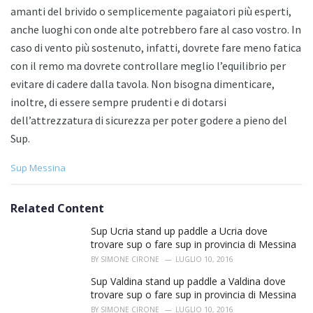
amanti del brivido o semplicemente pagaiatori più esperti,
anche luoghi con onde alte potrebbero fare al caso vostro. In
caso di vento più sostenuto, infatti, dovrete fare meno fatica
con il remo ma dovrete controllare meglio l’equilibrio per
evitare di cadere dalla tavola. Non bisogna dimenticare,
inoltre, di essere sempre prudenti e di dotarsi
dell’attrezzatura di sicurezza per poter godere a pieno del
Sup.
C
Sup Messina
a
t
e
Related Content
g
o
Sup Ucria stand up paddle a Ucria dove
r
trovare sup o fare sup in provincia di Messina
i
BY
SIMONE CIRONE
LUGLIO 10, 2016
e
s
Sup Valdina stand up paddle a Valdina dove
:
trovare sup o fare sup in provincia di Messina
BY
SIMONE CIRONE
LUGLIO 10, 2016