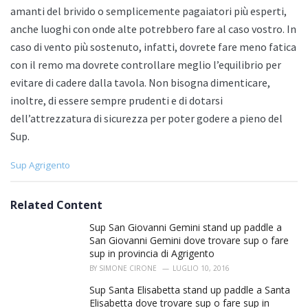
amanti del brivido o semplicemente pagaiatori più esperti,
anche luoghi con onde alte potrebbero fare al caso vostro. In
caso di vento più sostenuto, infatti, dovrete fare meno fatica
con il remo ma dovrete controllare meglio l’equilibrio per
evitare di cadere dalla tavola. Non bisogna dimenticare,
inoltre, di essere sempre prudenti e di dotarsi
dell’attrezzatura di sicurezza per poter godere a pieno del
Sup.
C
Sup Agrigento
a
t
e
Related Content
g
o
Sup San Giovanni Gemini stand up paddle a
r
San Giovanni Gemini dove trovare sup o fare
i
sup in provincia di Agrigento
e
BY
SIMONE CIRONE
LUGLIO 10, 2016
s
:
Sup Santa Elisabetta stand up paddle a Santa
Elisabetta dove trovare sup o fare sup in