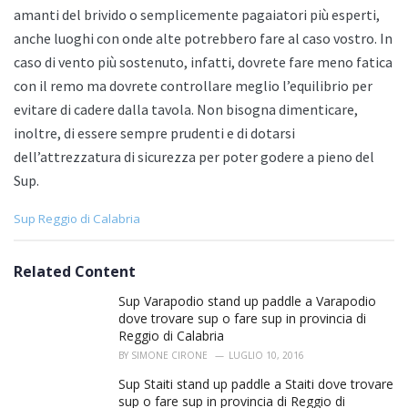
amanti del brivido o semplicemente pagaiatori più esperti,
anche luoghi con onde alte potrebbero fare al caso vostro. In
caso di vento più sostenuto, infatti, dovrete fare meno fatica
con il remo ma dovrete controllare meglio l’equilibrio per
evitare di cadere dalla tavola. Non bisogna dimenticare,
inoltre, di essere sempre prudenti e di dotarsi
dell’attrezzatura di sicurezza per poter godere a pieno del
Sup.
C
Sup Reggio di Calabria
a
t
e
Related Content
g
o
Sup Varapodio stand up paddle a Varapodio
r
dove trovare sup o fare sup in provincia di
i
Reggio di Calabria
e
BY
SIMONE CIRONE
LUGLIO 10, 2016
s
:
Sup Staiti stand up paddle a Staiti dove trovare
sup o fare sup in provincia di Reggio di