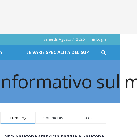
venerdì, Agosto 7, 2026
Login
A
LE VARIE SPECIALITÀ DEL SUP
Trending
Comments
Latest
Sup Galatone stand up paddle a Galatone