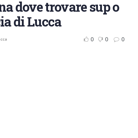
na dove trovare sup o
ia di Lucca
0
0
0
ucca