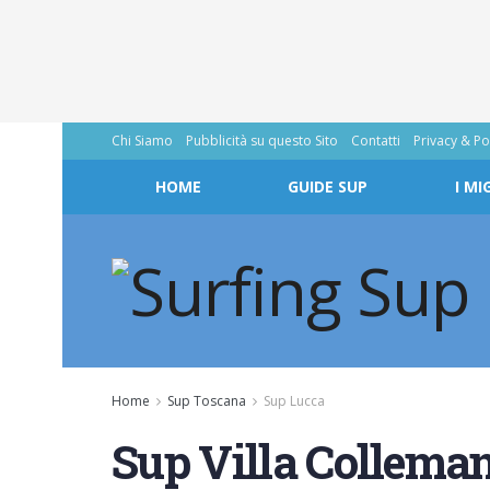
Chi Siamo
Pubblicità su questo Sito
Contatti
Privacy & Po
HOME
GUIDE SUP
I MI
Home
Sup Toscana
Sup Lucca
Sup Villa Collema