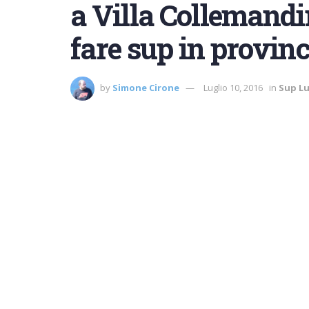
a Villa Collemandi
fare sup in provinc
by
Simone Cirone
Luglio 10, 2016
in
Sup L