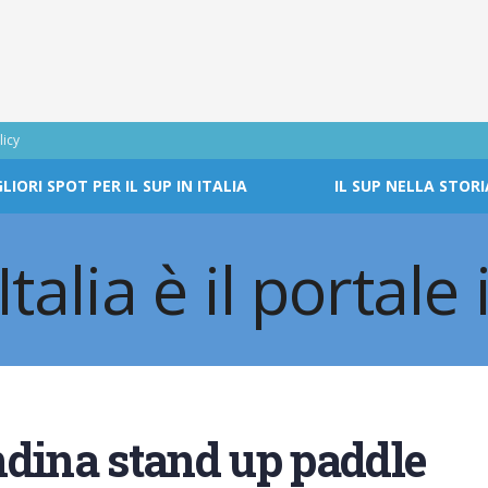
licy
GLIORI SPOT PER IL SUP IN ITALIA
IL SUP NELLA STORI
ndina stand up paddle