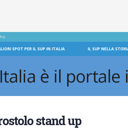
licy
GLIORI SPOT PER IL SUP IN ITALIA
IL SUP NELLA STORI
ostolo stand up