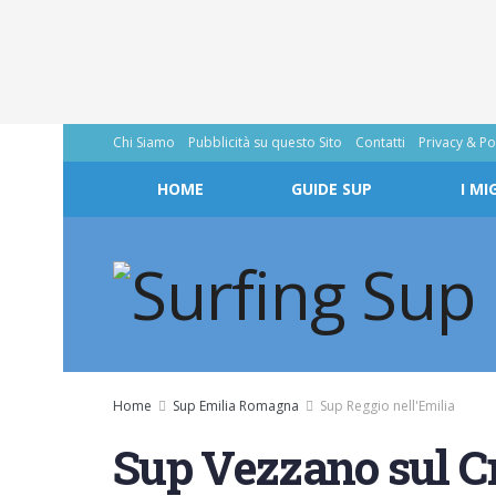
Chi Siamo
Pubblicità su questo Sito
Contatti
Privacy & Po
HOME
GUIDE SUP
I MI
Home
Sup Emilia Romagna
Sup Reggio nell'Emilia
Sup Vezzano sul Cr