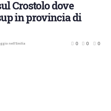
ul Crostolo dove
sup in provincia di
0
0
0
ggio nell'Emilia