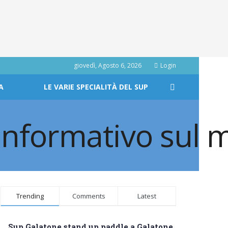
giovedì, Agosto 6, 2026
Login
A
LE VARIE SPECIALITÀ DEL SUP
Trending
Comments
Latest
Sup Galatone stand up paddle a Galatone