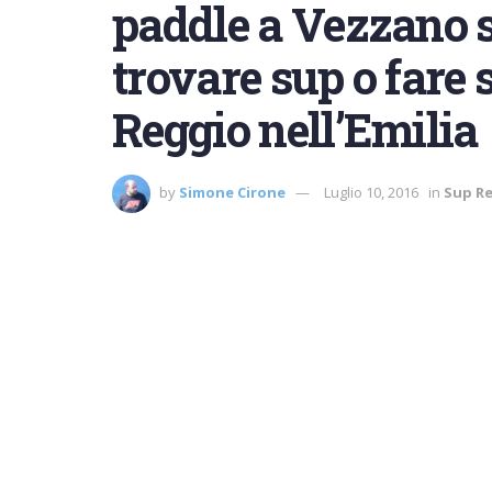
paddle a Vezzano s
trovare sup o fare 
Reggio nell’Emilia
by
Simone Cirone
Luglio 10, 2016
in
Sup Re