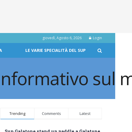
giovedì, Agosto 6, 2026
Login
A
LE VARIE SPECIALITÀ DEL SUP
Trending
Comments
Latest
Sup Galatone stand up paddle a Galatone