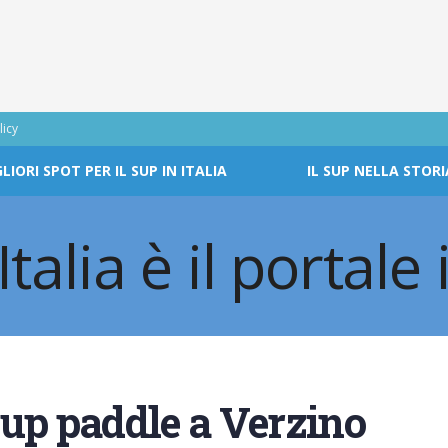
licy
GLIORI SPOT PER IL SUP IN ITALIA
IL SUP NELLA STORI
up paddle a Verzino