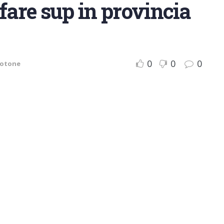
fare sup in provincia
0
0
0
rotone