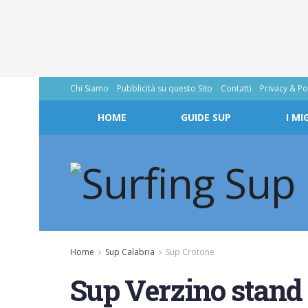
Chi Siamo
Pubblicità su questo Sito
Contatti
Privacy & Po
HOME
GUIDE SUP
I MI
Home
Sup Calabria
Sup Crotone
Sup Verzino stand 