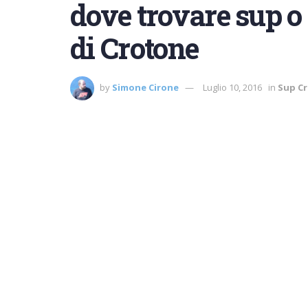
dove trovare sup o 
di Crotone
by
Simone Cirone
Luglio 10, 2016
in
Sup C