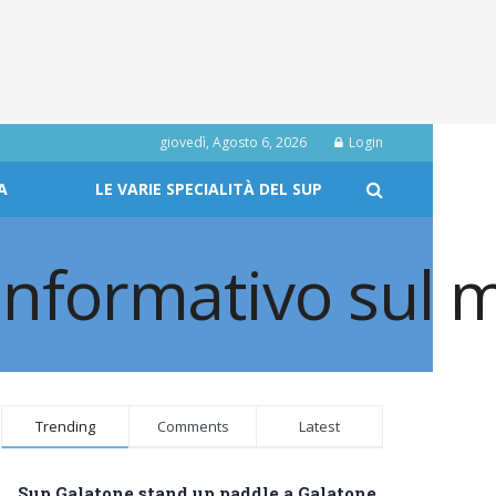
giovedì, Agosto 6, 2026
Login
A
LE VARIE SPECIALITÀ DEL SUP
Trending
Comments
Latest
Sup Galatone stand up paddle a Galatone