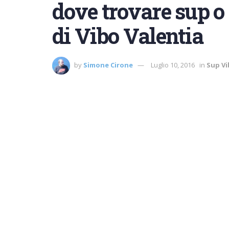
dove trovare sup o 
di Vibo Valentia
by
Simone Cirone
Luglio 10, 2016
in
Sup Vi