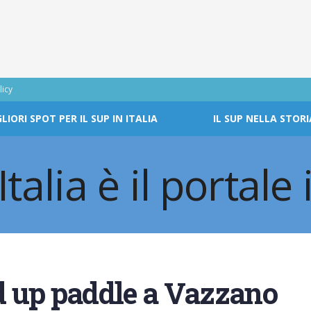
licy
GLIORI SPOT PER IL SUP IN ITALIA
IL SUP NELLA STORI
 up paddle a Vazzano