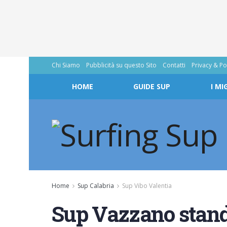
Chi Siamo
Pubblicità su questo Sito
Contatti
Privacy & Po
HOME
GUIDE SUP
I MI
Home
Sup Calabria
Sup Vibo Valentia
Sup Vazzano stand