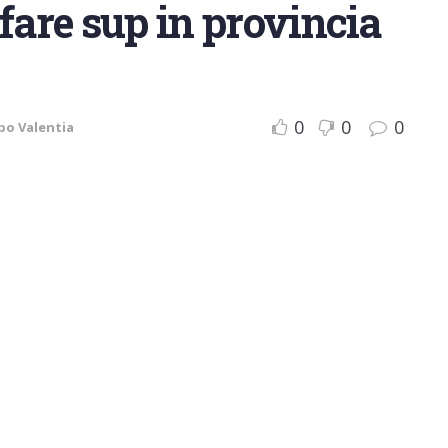
fare sup in provincia
0
0
0
bo Valentia