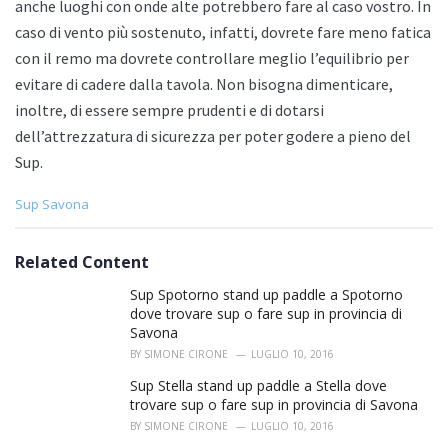
anche luoghi con onde alte potrebbero fare al caso vostro. In
caso di vento più sostenuto, infatti, dovrete fare meno fatica
con il remo ma dovrete controllare meglio l’equilibrio per
evitare di cadere dalla tavola. Non bisogna dimenticare,
inoltre, di essere sempre prudenti e di dotarsi
dell’attrezzatura di sicurezza per poter godere a pieno del
Sup.
C
Sup Savona
a
t
e
Related Content
g
o
Sup Spotorno stand up paddle a Spotorno
r
dove trovare sup o fare sup in provincia di
i
Savona
e
BY
SIMONE CIRONE
LUGLIO 10, 2016
s
:
Sup Stella stand up paddle a Stella dove
trovare sup o fare sup in provincia di Savona
BY
SIMONE CIRONE
LUGLIO 10, 2016