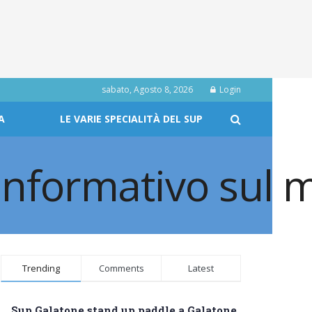
sabato, Agosto 8, 2026
Login
A
LE VARIE SPECIALITÀ DEL SUP
Trending
Comments
Latest
Sup Galatone stand up paddle a Galatone