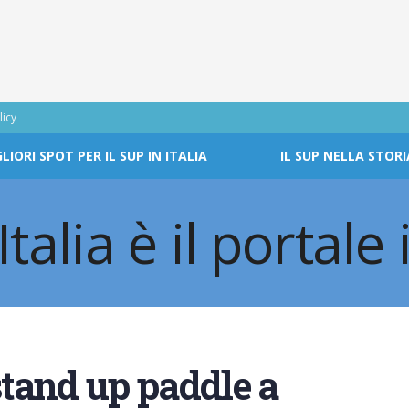
licy
GLIORI SPOT PER IL SUP IN ITALIA
IL SUP NELLA STORI
tand up paddle a