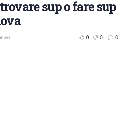
rovare sup o fare sup
nova
0
0
0
enova