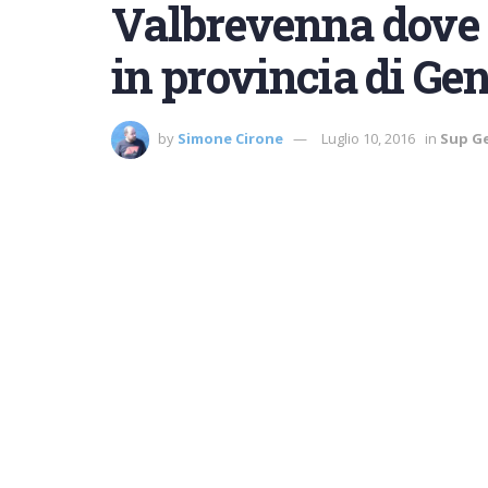
Valbrevenna dove t
in provincia di Ge
by
Simone Cirone
Luglio 10, 2016
in
Sup G