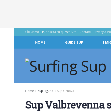
Chi Siamo
Pubblicità su questo Sito
Contatti
Privacy & Po
HOME
GUIDE SUP
I MI
Home
Sup Liguria
Sup Genova
Sup Valbrevenna s