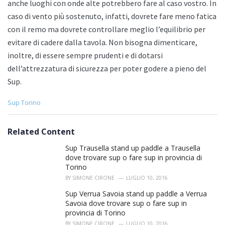
anche luoghi con onde alte potrebbero fare al caso vostro. In
caso di vento più sostenuto, infatti, dovrete fare meno fatica
con il remo ma dovrete controllare meglio l’equilibrio per
evitare di cadere dalla tavola. Non bisogna dimenticare,
inoltre, di essere sempre prudenti e di dotarsi
dell’attrezzatura di sicurezza per poter godere a pieno del
Sup.
C
Sup Torino
a
t
e
Related Content
g
o
Sup Trausella stand up paddle a Trausella
r
dove trovare sup o fare sup in provincia di
i
Torino
e
BY
SIMONE CIRONE
LUGLIO 10, 2016
s
:
Sup Verrua Savoia stand up paddle a Verrua
Savoia dove trovare sup o fare sup in
provincia di Torino
BY
SIMONE CIRONE
LUGLIO 10, 2016