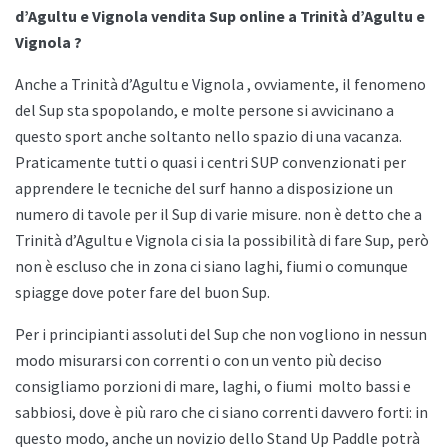
d’Agultu e Vignola vendita Sup online a Trinità d’Agultu e
Vignola ?
Anche a
Trinità d’Agultu e Vignola , ovviamente, il fenomeno
del Sup sta spopolando, e molte persone si avvicinano a
questo sport anche soltanto nello spazio di una vacanza.
Praticamente tutti o quasi i centri SUP convenzionati per
apprendere le tecniche del surf hanno a disposizione un
numero di tavole per il Sup di varie misure. non è detto che a
Trinità d’Agultu e Vignola ci sia la possibilità di fare Sup, però
non è escluso che in zona ci siano laghi, fiumi o comunque
spiagge dove poter fare del buon Sup.
Per i principianti assoluti del Sup che non vogliono in nessun
modo misurarsi con correnti o con un vento più deciso
consigliamo porzioni di mare, laghi, o fiumi
molto bassi e
sabbiosi, dove è più raro che ci siano correnti davvero forti: in
questo modo, anche un novizio dello
Stand Up Paddle potrà