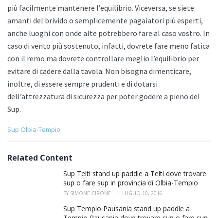
più facilmente mantenere l’equilibrio. Viceversa, se siete
amanti del brivido o semplicemente pagaiatori più esperti,
anche luoghi con onde alte potrebbero fare al caso vostro. In
caso di vento più sostenuto, infatti, dovrete fare meno fatica
con il remo ma dovrete controllare meglio l’equilibrio per
evitare di cadere dalla tavola. Non bisogna dimenticare,
inoltre, di essere sempre prudenti e di dotarsi
dell’attrezzatura di sicurezza per poter godere a pieno del
Sup.
C
Sup Olbia-Tempio
a
t
e
Related Content
g
o
Sup Telti stand up paddle a Telti dove trovare
r
sup o fare sup in provincia di Olbia-Tempio
i
BY
SIMONE CIRONE
LUGLIO 10, 2016
e
s
Sup Tempio Pausania stand up paddle a
:
Tempio Pausania dove trovare sup o fare sup