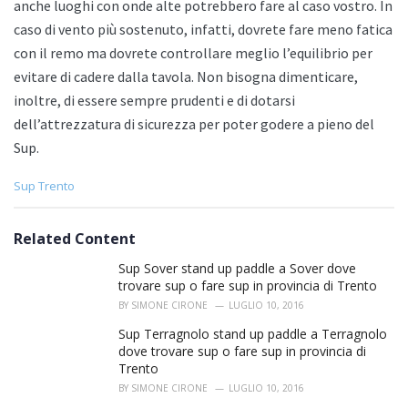
anche luoghi con onde alte potrebbero fare al caso vostro. In
caso di vento più sostenuto, infatti, dovrete fare meno fatica
con il remo ma dovrete controllare meglio l’equilibrio per
evitare di cadere dalla tavola. Non bisogna dimenticare,
inoltre, di essere sempre prudenti e di dotarsi
dell’attrezzatura di sicurezza per poter godere a pieno del
Sup.
C
Sup Trento
a
t
e
Related Content
g
o
Sup Sover stand up paddle a Sover dove
r
trovare sup o fare sup in provincia di Trento
i
BY
SIMONE CIRONE
LUGLIO 10, 2016
e
s
Sup Terragnolo stand up paddle a Terragnolo
:
dove trovare sup o fare sup in provincia di
Trento
BY
SIMONE CIRONE
LUGLIO 10, 2016