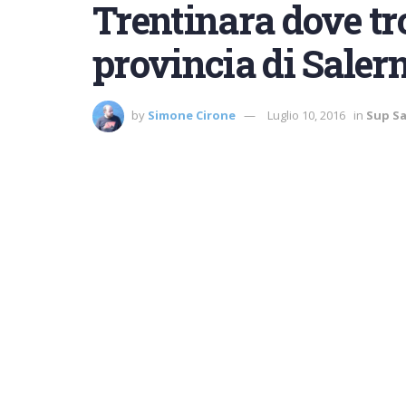
Trentinara dove tr
provincia di Saler
by
Simone Cirone
Luglio 10, 2016
in
Sup S