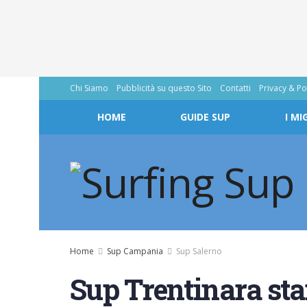
Chi Siamo
Pubblicità su questo Sito
Contatti
Privacy & Po
HOME
GUIDE SUP
I MI
Home
Sup Campania
Sup Salerno
Sup Trentinara sta