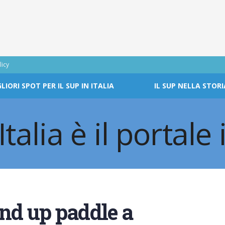
licy
GLIORI SPOT PER IL SUP IN ITALIA
IL SUP NELLA STORI
nd up paddle a