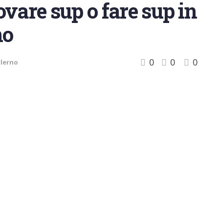
ovare sup o fare sup in
no
0
0
0
alerno