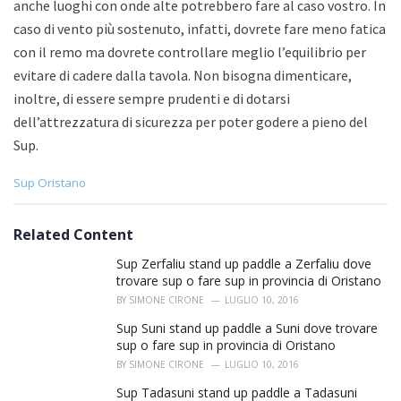
anche luoghi con onde alte potrebbero fare al caso vostro. In
caso di vento più sostenuto, infatti, dovrete fare meno fatica
con il remo ma dovrete controllare meglio l’equilibrio per
evitare di cadere dalla tavola. Non bisogna dimenticare,
inoltre, di essere sempre prudenti e di dotarsi
dell’attrezzatura di sicurezza per poter godere a pieno del
Sup.
C
Sup Oristano
a
t
e
Related Content
g
o
Sup Zerfaliu stand up paddle a Zerfaliu dove
r
trovare sup o fare sup in provincia di Oristano
i
BY
SIMONE CIRONE
LUGLIO 10, 2016
e
s
Sup Suni stand up paddle a Suni dove trovare
:
sup o fare sup in provincia di Oristano
BY
SIMONE CIRONE
LUGLIO 10, 2016
Sup Tadasuni stand up paddle a Tadasuni