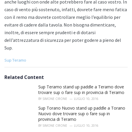
anche luoghi con onde alte potrebbero fare al caso vostro. In
caso di vento più sostenuto, infatti, dovrete fare meno fatica
con il remo ma dovrete controllare meglio l’equilibrio per
evitare di cadere dalla tavola. Non bisogna dimenticare,
inoltre, di essere sempre prudenti e di dotarsi
dell’attrezzatura di sicurezza per poter godere a pieno del
Sup.
C
Sup Teramo
a
t
e
Related Content
g
o
Sup Teramo stand up paddle a Teramo dove
r
trovare sup o fare sup in provincia di Teramo
i
BY
SIMONE CIRONE
LUGLIO 10, 2016
e
s
Sup Torano Nuovo stand up paddle a Torano
:
Nuovo dove trovare sup o fare sup in
provincia di Teramo
BY
SIMONE CIRONE
LUGLIO 10, 2016