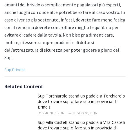
amanti del brivido o semplicemente pagaiatori più esperti,
anche luoghi con onde alte potrebbero fare al caso vostro. In
caso di vento più sostenuto, infatti, dovrete fare meno fatica
con il remo ma dovrete controllare meglio l’equilibrio per
evitare di cadere dalla tavola. Non bisogna dimenticare,
inoltre, di essere sempre prudenti e di dotarsi
dell’attrezzatura di sicurezza per poter godere a pieno del
Sup.
C
Sup Brindisi
a
t
e
Related Content
g
o
Sup Torchiarolo stand up paddle a Torchiarolo
r
dove trovare sup o fare sup in provincia di
i
Brindisi
e
BY
SIMONE CIRONE
LUGLIO 10, 2016
s
:
Sup Villa Castelli stand up paddle a Villa Castelli
dove trovare sup o fare sup in provincia di