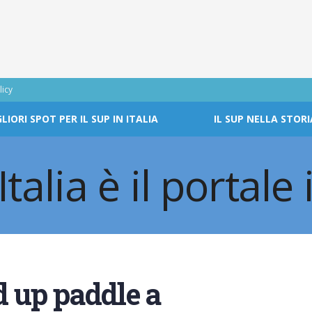
licy
GLIORI SPOT PER IL SUP IN ITALIA
IL SUP NELLA STORI
 up paddle a