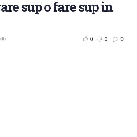
are sup o fare sup in
0
0
0
ella