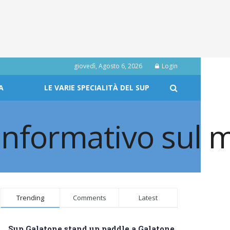
giovedì, Agosto 6, 2026
Login
A
LE VARIE SPECIALITÀ DEL SUP
Trending
Comments
Latest
Sup Galatone stand up paddle a Galatone