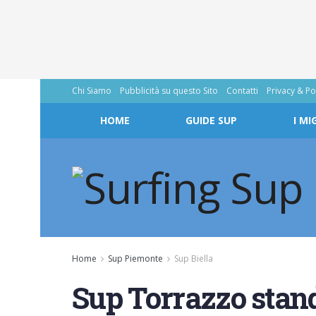
Chi Siamo
Pubblicità su questo Sito
Contatti
Privacy & Po
HOME
GUIDE SUP
I MI
Home
Sup Piemonte
Sup Biella
Sup Torrazzo stand