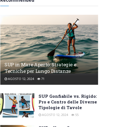
Recommended
SUP in Mare Aperto: Strategie e
Tecniche per Lungo Distanze
AGOSTO 12, 2024
71
SUP Gonfiabile vs. Rigido:
Pro e Contro delle Diverse
Tipologie di Tavole
AGOSTO 12, 2024
55