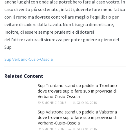
anche luoghi con onde alte potrebbero fare al caso vostro. In
caso di vento più sostenuto, infatti, dovrete fare meno fatica
con il remo ma dovrete controllare meglio l’equilibrio per
evitare di cadere dalla tavola. Non bisogna dimenticare,
inoltre, di essere sempre prudenti e di dotarsi
dell’attrezzatura di sicurezza per poter godere a pieno del
Sup.
C
Sup Verbano-Cusio-Ossola
a
t
e
Related Content
g
o
Sup Trontano stand up paddle a Trontano
r
dove trovare sup o fare sup in provincia di
i
Verbano-Cusio-Ossola
e
BY
SIMONE CIRONE
LUGLIO 10, 2016
s
:
Sup Valstrona stand up paddle a Valstrona
dove trovare sup o fare sup in provincia di
Verbano-Cusio-Ossola
BY
SIMONE CIRONE
LUGLIO 10, 2016