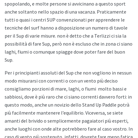
spopolando, e molte persone si avvicinano a questo sport
anche soltanto nello spazio di una vacanza. Praticamente
tutti o quasi i centri SUP convenzionati per apprendere le
tecniche del surf hanno a disposizione un numero di tavole
per il Sup di varie misure. non è detto che a
Terlizzi ci sia la
possibilità di fare Sup, però non è escluso che in zona ci siano
laghi, fiumi o comunque spiagge dove poter fare del buon
Sup.
Per i principianti assoluti del Sup che non vogliono in nessun
modo misurarsi con correnti o con un vento più deciso
consigliamo porzioni di mare, laghi, o fiumi
molto bassi e
sabbiosi, dove è più raro che ci siano correnti davvero forti: in
questo modo, anche un novizio dello
Stand Up Paddle potrà
più facilmente mantenere l’equilibrio. Viceversa, se siete
amanti del brivido o semplicemente pagaiatori più esperti,
anche luoghi con onde alte potrebbero fare al caso vostro. In
caso di vento più sostenuto, infatti, dovrete fare meno fatica