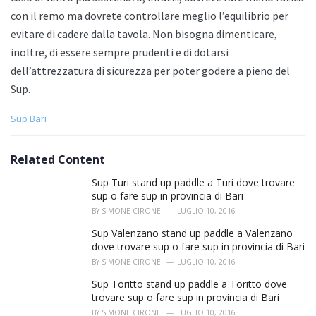
con il remo ma dovrete controllare meglio l’equilibrio per
evitare di cadere dalla tavola. Non bisogna dimenticare,
inoltre, di essere sempre prudenti e di dotarsi
dell’attrezzatura di sicurezza per poter godere a pieno del
Sup.
C
Sup Bari
a
t
e
Related Content
g
o
Sup Turi stand up paddle a Turi dove trovare
r
sup o fare sup in provincia di Bari
i
BY
SIMONE CIRONE
LUGLIO 10, 2016
e
s
Sup Valenzano stand up paddle a Valenzano
:
dove trovare sup o fare sup in provincia di Bari
BY
SIMONE CIRONE
LUGLIO 10, 2016
Sup Toritto stand up paddle a Toritto dove
trovare sup o fare sup in provincia di Bari
BY
SIMONE CIRONE
LUGLIO 10, 2016