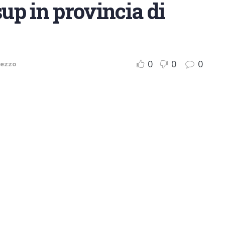
sup in provincia di
0
0
0
rezzo