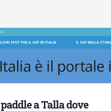
licy
GLIORI SPOT PER IL SUP IN ITALIA
IL SUP NELLA STORI
 paddle a Talla dove