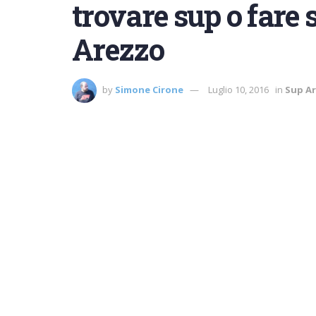
trovare sup o fare 
Arezzo
by
Simone Cirone
Luglio 10, 2016
in
Sup A