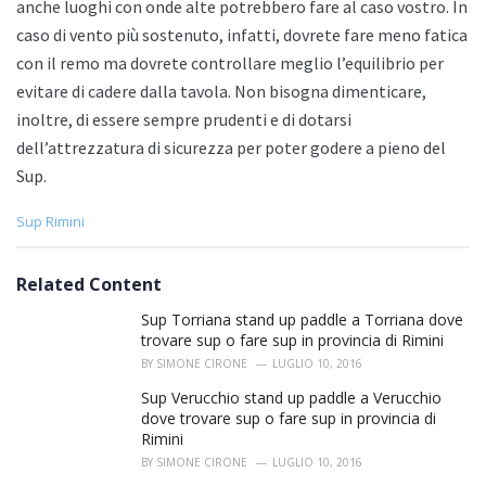
anche luoghi con onde alte potrebbero fare al caso vostro. In
caso di vento più sostenuto, infatti, dovrete fare meno fatica
con il remo ma dovrete controllare meglio l’equilibrio per
evitare di cadere dalla tavola. Non bisogna dimenticare,
inoltre, di essere sempre prudenti e di dotarsi
dell’attrezzatura di sicurezza per poter godere a pieno del
Sup.
C
Sup Rimini
a
t
e
Related Content
g
o
Sup Torriana stand up paddle a Torriana dove
r
trovare sup o fare sup in provincia di Rimini
i
BY
SIMONE CIRONE
LUGLIO 10, 2016
e
s
Sup Verucchio stand up paddle a Verucchio
:
dove trovare sup o fare sup in provincia di
Rimini
BY
SIMONE CIRONE
LUGLIO 10, 2016