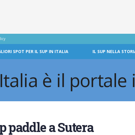
licy
GLIORI SPOT PER IL SUP IN ITALIA
IL SUP NELLA STORI
p paddle a Sutera