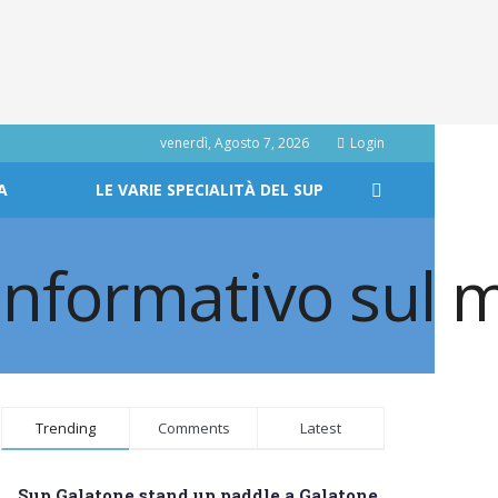
venerdì, Agosto 7, 2026
Login
A
LE VARIE SPECIALITÀ DEL SUP
Trending
Comments
Latest
Sup Galatone stand up paddle a Galatone