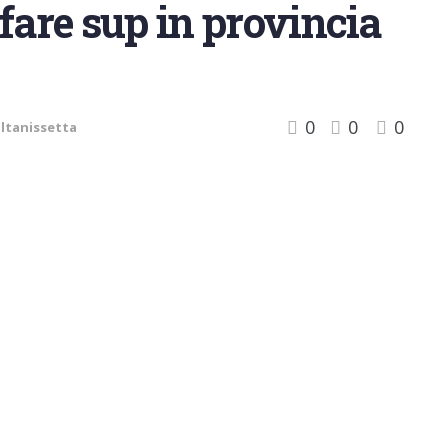
fare sup in provincia
0
0
0
ltanissetta