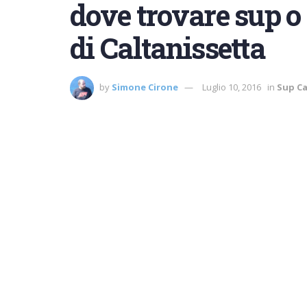
dove trovare sup o 
di Caltanissetta
by
Simone Cirone
Luglio 10, 2016
in
Sup Ca