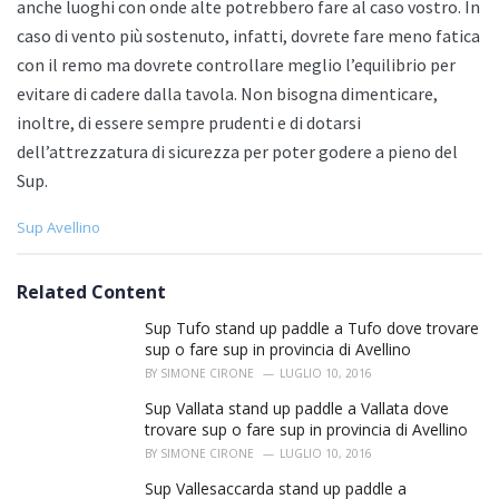
anche luoghi con onde alte potrebbero fare al caso vostro. In
caso di vento più sostenuto, infatti, dovrete fare meno fatica
con il remo ma dovrete controllare meglio l’equilibrio per
evitare di cadere dalla tavola. Non bisogna dimenticare,
inoltre, di essere sempre prudenti e di dotarsi
dell’attrezzatura di sicurezza per poter godere a pieno del
Sup.
C
Sup Avellino
a
t
e
Related Content
g
o
Sup Tufo stand up paddle a Tufo dove trovare
r
sup o fare sup in provincia di Avellino
i
BY
SIMONE CIRONE
LUGLIO 10, 2016
e
s
Sup Vallata stand up paddle a Vallata dove
:
trovare sup o fare sup in provincia di Avellino
BY
SIMONE CIRONE
LUGLIO 10, 2016
Sup Vallesaccarda stand up paddle a