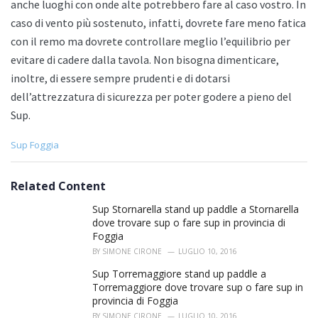
anche luoghi con onde alte potrebbero fare al caso vostro. In
caso di vento più sostenuto, infatti, dovrete fare meno fatica
con il remo ma dovrete controllare meglio l’equilibrio per
evitare di cadere dalla tavola. Non bisogna dimenticare,
inoltre, di essere sempre prudenti e di dotarsi
dell’attrezzatura di sicurezza per poter godere a pieno del
Sup.
C
Sup Foggia
a
t
e
Related Content
g
o
Sup Stornarella stand up paddle a Stornarella
r
dove trovare sup o fare sup in provincia di
i
Foggia
e
BY
SIMONE CIRONE
LUGLIO 10, 2016
s
:
Sup Torremaggiore stand up paddle a
Torremaggiore dove trovare sup o fare sup in
provincia di Foggia
BY
SIMONE CIRONE
LUGLIO 10, 2016