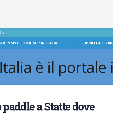
licy
GLIORI SPOT PER IL SUP IN ITALIA
IL SUP NELLA STORI
 paddle a Statte dove