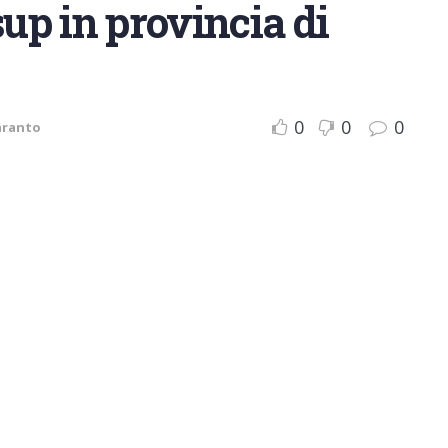
sup in provincia di
0
0
0
aranto