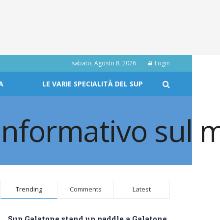
sabato, Agosto 8, 2026
Login
A
LE VARIE SPECIALITÀ DEL SUP
Trending
Comments
Latest
Sup Galatone stand up paddle a Galatone