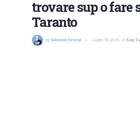
trovare sup o fare 
Taranto
by
Simone Cirone
Luglio 10, 2016
in
Sup T