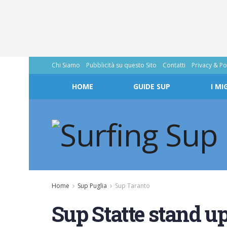
Chi Siamo
Pubblicità su questo Sito
Contatti
Privacy & Po
HOME
GUIDE SUP
I MI
Home
Sup Puglia
Sup Taranto
Sup Statte stand up