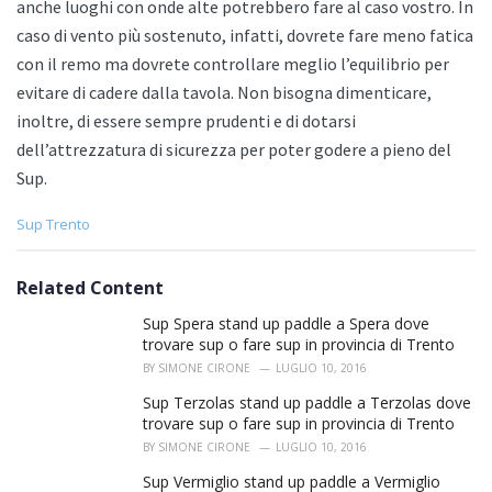
anche luoghi con onde alte potrebbero fare al caso vostro. In
caso di vento più sostenuto, infatti, dovrete fare meno fatica
con il remo ma dovrete controllare meglio l’equilibrio per
evitare di cadere dalla tavola. Non bisogna dimenticare,
inoltre, di essere sempre prudenti e di dotarsi
dell’attrezzatura di sicurezza per poter godere a pieno del
Sup.
C
Sup Trento
a
t
e
Related Content
g
o
Sup Spera stand up paddle a Spera dove
r
trovare sup o fare sup in provincia di Trento
i
BY
SIMONE CIRONE
LUGLIO 10, 2016
e
s
Sup Terzolas stand up paddle a Terzolas dove
:
trovare sup o fare sup in provincia di Trento
BY
SIMONE CIRONE
LUGLIO 10, 2016
Sup Vermiglio stand up paddle a Vermiglio