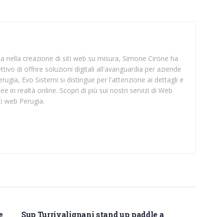
sta nella creazione di siti web su misura, Simone Cirone ha
tivo di offrire soluzioni digitali all'avanguardia per aziende
rugia, Evo Sistemi si distingue per l'attenzione ai dettagli e
ee in realtà online. Scopri di più sui nostri servizi di Web
ti web Perugia.
SUP PESCARA
e
Sup Turrivalignani stand up paddle a