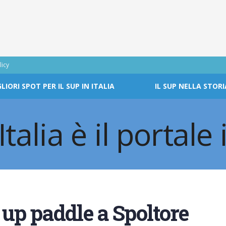
licy
GLIORI SPOT PER IL SUP IN ITALIA
IL SUP NELLA STORI
 up paddle a Spoltore