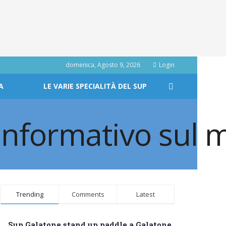
domenica, Agosto 9, 2026
Login
A
LE VARIE SPECIALITÀ DEL SUP
Trending
Comments
Latest
Sup Galatone stand up paddle a Galatone