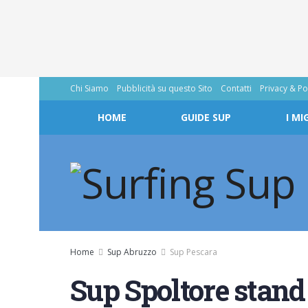
Chi Siamo
Pubblicità su questo Sito
Contatti
Privacy & Po
HOME
GUIDE SUP
I MI
Home
Sup Abruzzo
Sup Pescara
Sup Spoltore stand