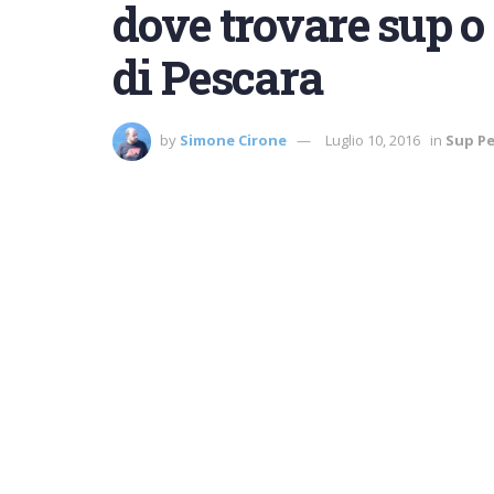
dove trovare sup o 
di Pescara
by
Simone Cirone
Luglio 10, 2016
in
Sup P