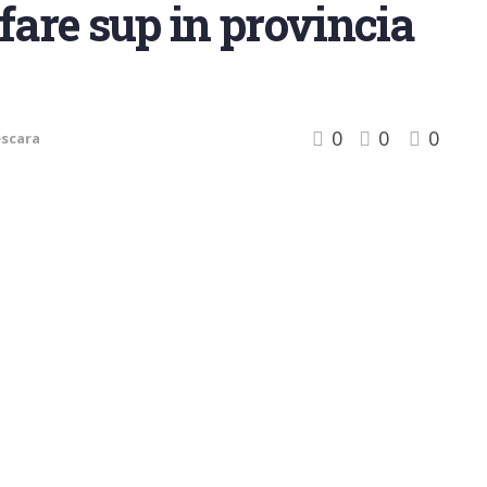
fare sup in provincia
0
0
0
escara