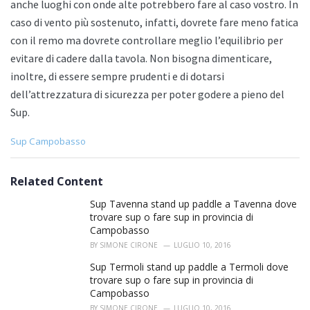
anche luoghi con onde alte potrebbero fare al caso vostro. In
caso di vento più sostenuto, infatti, dovrete fare meno fatica
con il remo ma dovrete controllare meglio l’equilibrio per
evitare di cadere dalla tavola. Non bisogna dimenticare,
inoltre, di essere sempre prudenti e di dotarsi
dell’attrezzatura di sicurezza per poter godere a pieno del
Sup.
C
Sup Campobasso
a
t
e
Related Content
g
o
Sup Tavenna stand up paddle a Tavenna dove
r
trovare sup o fare sup in provincia di
i
Campobasso
e
BY
SIMONE CIRONE
LUGLIO 10, 2016
s
:
Sup Termoli stand up paddle a Termoli dove
trovare sup o fare sup in provincia di
Campobasso
BY
SIMONE CIRONE
LUGLIO 10, 2016