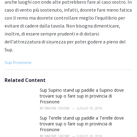
anche luoghi con onde alte potrebbero fare al caso vostro. In
caso di vento più sostenuto, infatti, dovrete fare meno fatica
con il remo ma dovrete controllare meglio l’equilibrio per
evitare di cadere dalla tavola. Non bisogna dimenticare,
inoltre, di essere sempre prudenti e di dotarsi
dell’attrezzatura di sicurezza per poter godere a pieno del
Sup.
C
Sup Frosinone
a
t
e
Related Content
g
o
Sup Supino stand up paddle a Supino dove
r
trovare sup o fare sup in provincia di
i
Frosinone
e
BY
SIMONE CIRONE
LUGLIO 10, 2016
s
:
Sup Terelle stand up paddle a Terelle dove
trovare sup o fare sup in provincia di
Frosinone
BY
SIMONE CIRONE
LUGLIO 10, 2016