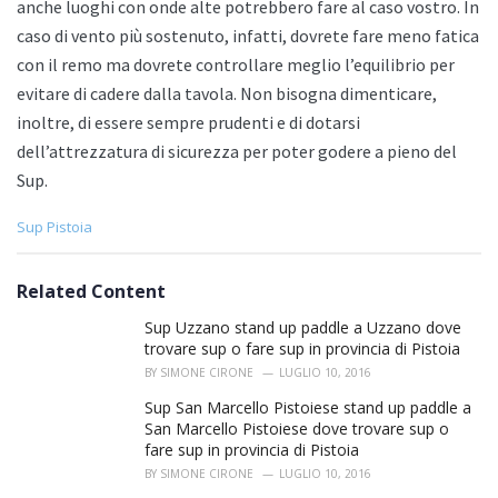
anche luoghi con onde alte potrebbero fare al caso vostro. In
caso di vento più sostenuto, infatti, dovrete fare meno fatica
con il remo ma dovrete controllare meglio l’equilibrio per
evitare di cadere dalla tavola. Non bisogna dimenticare,
inoltre, di essere sempre prudenti e di dotarsi
dell’attrezzatura di sicurezza per poter godere a pieno del
Sup.
C
Sup Pistoia
a
t
e
Related Content
g
o
Sup Uzzano stand up paddle a Uzzano dove
r
trovare sup o fare sup in provincia di Pistoia
i
BY
SIMONE CIRONE
LUGLIO 10, 2016
e
s
Sup San Marcello Pistoiese stand up paddle a
:
San Marcello Pistoiese dove trovare sup o
fare sup in provincia di Pistoia
BY
SIMONE CIRONE
LUGLIO 10, 2016