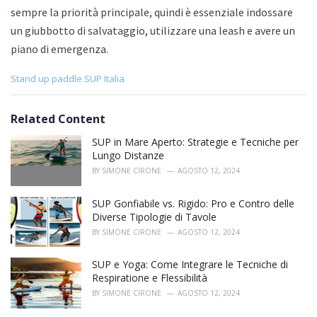
sempre la priorità principale, quindi è essenziale indossare
un giubbotto di salvataggio, utilizzare una leash e avere un
piano di emergenza.
C
Stand up paddle SUP Italia
a
t
e
Related Content
g
o
SUP in Mare Aperto: Strategie e Tecniche per
r
Lungo Distanze
i
BY
SIMONE CIRONE
AGOSTO 12, 2024
e
s
SUP Gonfiabile vs. Rigido: Pro e Contro delle
:
Diverse Tipologie di Tavole
BY
SIMONE CIRONE
AGOSTO 12, 2024
SUP e Yoga: Come Integrare le Tecniche di
Respiratione e Flessibilità
BY
SIMONE CIRONE
AGOSTO 12, 2024