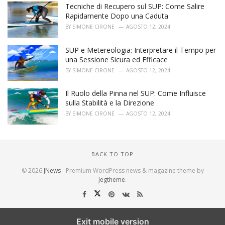
Tecniche di Recupero sul SUP: Come Salire
Rapidamente Dopo una Caduta
BY
SIMONE CIRONE
AGOSTO 12, 2024
SUP e Metereologia: Interpretare il Tempo per
una Sessione Sicura ed Efficace
BY
SIMONE CIRONE
AGOSTO 12, 2024
Il Ruolo della Pinna nel SUP: Come Influisce
sulla Stabilità e la Direzione
BY
SIMONE CIRONE
AGOSTO 12, 2024
BACK TO TOP
© 2026
JNews
- Premium WordPress news & magazine theme by
Jegtheme
.
Exit mobile version