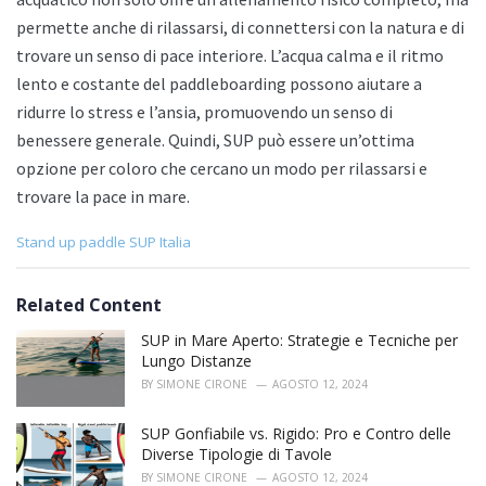
permette anche di rilassarsi, di connettersi con la natura e di
trovare un senso di pace interiore. L’acqua calma e il ritmo
lento e costante del paddleboarding possono aiutare a
ridurre lo stress e l’ansia, promuovendo un senso di
benessere generale. Quindi, SUP può essere un’ottima
opzione per coloro che cercano un modo per rilassarsi e
trovare la pace in mare.
C
Stand up paddle SUP Italia
a
t
e
Related Content
g
o
SUP in Mare Aperto: Strategie e Tecniche per
r
Lungo Distanze
i
BY
SIMONE CIRONE
AGOSTO 12, 2024
e
s
SUP Gonfiabile vs. Rigido: Pro e Contro delle
:
Diverse Tipologie di Tavole
BY
SIMONE CIRONE
AGOSTO 12, 2024