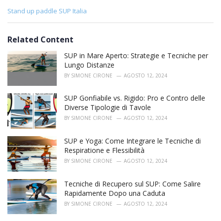
C
Stand up paddle SUP Italia
a
t
e
Related Content
g
o
SUP in Mare Aperto: Strategie e Tecniche per
r
Lungo Distanze
i
BY
SIMONE CIRONE
AGOSTO 12, 2024
e
s
SUP Gonfiabile vs. Rigido: Pro e Contro delle
:
Diverse Tipologie di Tavole
BY
SIMONE CIRONE
AGOSTO 12, 2024
SUP e Yoga: Come Integrare le Tecniche di
Respiratione e Flessibilità
BY
SIMONE CIRONE
AGOSTO 12, 2024
Tecniche di Recupero sul SUP: Come Salire
Rapidamente Dopo una Caduta
BY
SIMONE CIRONE
AGOSTO 12, 2024