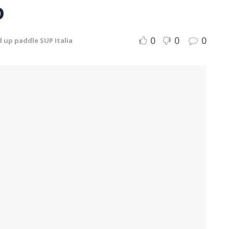
o
0
0
0
 up paddle SUP Italia