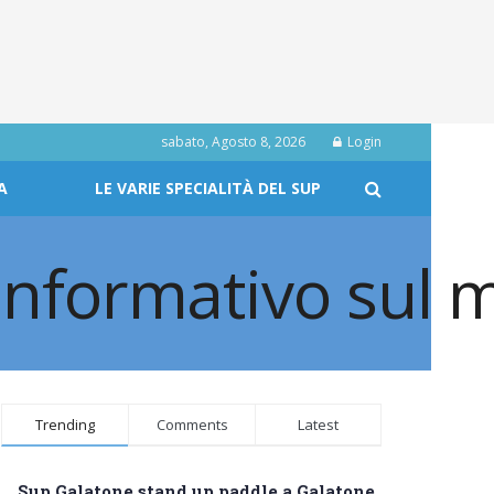
sabato, Agosto 8, 2026
Login
A
LE VARIE SPECIALITÀ DEL SUP
Trending
Comments
Latest
Sup Galatone stand up paddle a Galatone