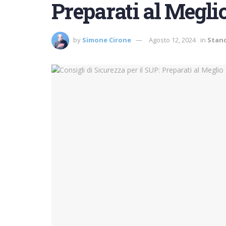
Preparati al Megli
by
Simone Cirone
Agosto 12, 2024
in
Stand