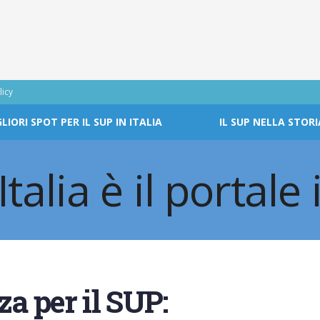
licy
GLIORI SPOT PER IL SUP IN ITALIA
IL SUP NELLA STORI
za per il SUP: