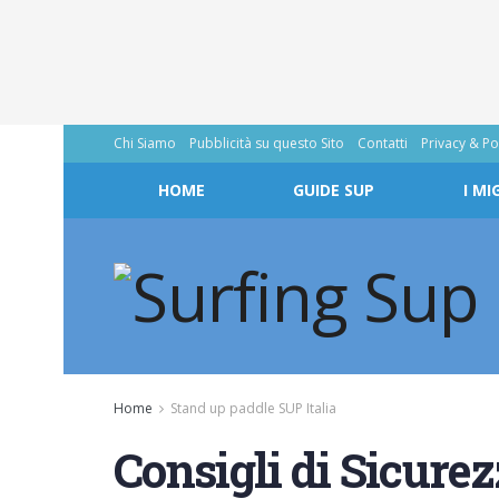
Chi Siamo
Pubblicità su questo Sito
Contatti
Privacy & Po
HOME
GUIDE SUP
I MI
Home
Stand up paddle SUP Italia
Consigli di Sicurez