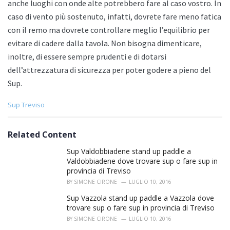
anche luoghi con onde alte potrebbero fare al caso vostro. In
caso di vento più sostenuto, infatti, dovrete fare meno fatica
con il remo ma dovrete controllare meglio l’equilibrio per
evitare di cadere dalla tavola. Non bisogna dimenticare,
inoltre, di essere sempre prudenti e di dotarsi
dell’attrezzatura di sicurezza per poter godere a pieno del
Sup.
C
Sup Treviso
a
t
e
Related Content
g
o
Sup Valdobbiadene stand up paddle a
r
Valdobbiadene dove trovare sup o fare sup in
i
provincia di Treviso
e
BY
SIMONE CIRONE
LUGLIO 10, 2016
s
:
Sup Vazzola stand up paddle a Vazzola dove
trovare sup o fare sup in provincia di Treviso
BY
SIMONE CIRONE
LUGLIO 10, 2016