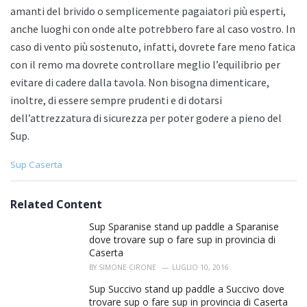
amanti del brivido o semplicemente pagaiatori più esperti,
anche luoghi con onde alte potrebbero fare al caso vostro. In
caso di vento più sostenuto, infatti, dovrete fare meno fatica
con il remo ma dovrete controllare meglio l’equilibrio per
evitare di cadere dalla tavola. Non bisogna dimenticare,
inoltre, di essere sempre prudenti e di dotarsi
dell’attrezzatura di sicurezza per poter godere a pieno del
Sup.
C
Sup Caserta
a
t
e
Related Content
g
o
Sup Sparanise stand up paddle a Sparanise
r
dove trovare sup o fare sup in provincia di
i
Caserta
e
BY
SIMONE CIRONE
LUGLIO 10, 2016
s
:
Sup Succivo stand up paddle a Succivo dove
trovare sup o fare sup in provincia di Caserta