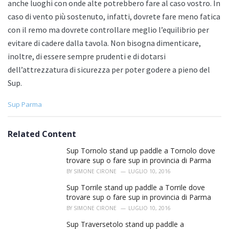
anche luoghi con onde alte potrebbero fare al caso vostro. In
caso di vento più sostenuto, infatti, dovrete fare meno fatica
con il remo ma dovrete controllare meglio l’equilibrio per
evitare di cadere dalla tavola. Non bisogna dimenticare,
inoltre, di essere sempre prudenti e di dotarsi
dell’attrezzatura di sicurezza per poter godere a pieno del
Sup.
C
Sup Parma
a
t
e
Related Content
g
o
Sup Tornolo stand up paddle a Tornolo dove
r
trovare sup o fare sup in provincia di Parma
i
BY
SIMONE CIRONE
LUGLIO 10, 2016
e
s
Sup Torrile stand up paddle a Torrile dove
:
trovare sup o fare sup in provincia di Parma
BY
SIMONE CIRONE
LUGLIO 10, 2016
Sup Traversetolo stand up paddle a