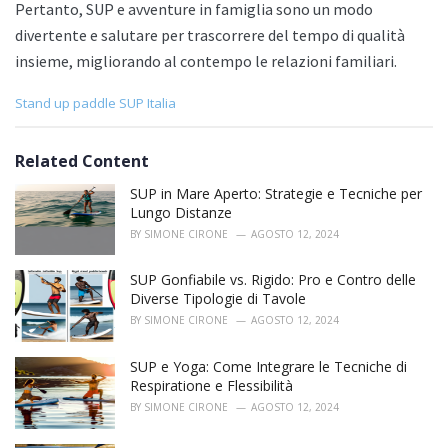
Pertanto, SUP e avventure in famiglia sono un modo
divertente e salutare per trascorrere del tempo di qualità
insieme, migliorando al contempo le relazioni familiari.
C
Stand up paddle SUP Italia
a
t
e
Related Content
g
o
SUP in Mare Aperto: Strategie e Tecniche per
r
Lungo Distanze
i
BY
SIMONE CIRONE
AGOSTO 12, 2024
e
s
SUP Gonfiabile vs. Rigido: Pro e Contro delle
:
Diverse Tipologie di Tavole
BY
SIMONE CIRONE
AGOSTO 12, 2024
SUP e Yoga: Come Integrare le Tecniche di
Respiratione e Flessibilità
BY
SIMONE CIRONE
AGOSTO 12, 2024